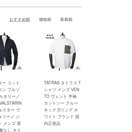
おすすめ順
価格順
新着順
ター コット
TATRAS タトラス T
ロン ブルゾ
シャツ メンズ VEN
スルタリーノ
TO ヴェント 半袖
r VALSTARIN
カットソー クルー
ルスター ヴ
ネック Dリング ホ
タリーノ ジ
ワイト ブランド 国
 メンズ 背
内正規品
裏なし ネイ