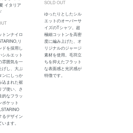
SOLD OUT
夏 イタリア
ド
ゆったりとしたシル
エットのオーバーサ
OUT
イズのTシャツ。超
ットンナイロ
極細コットンを高密
STARINO,リ
度に編み上げた、オ
ンドを採用し
リジナルのジャージ
いシルエット
素材を使用。毛羽立
の雰囲気を一
ちを抑えたフラット
上げし、大ぶ
な表面感と光沢感が
タンにしっか
特徴です。
み込まれた裾
リブ使い、さ
性的なフラッ
ンポケット
STARINO
するデザイン
ています。