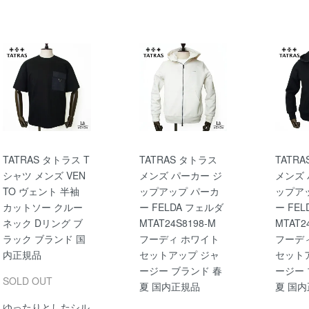
TATRAS タトラス T
TATRAS タトラス
TATR
シャツ メンズ VEN
メンズ パーカー ジ
メンズ 
TO ヴェント 半袖
ップアップ パーカ
ップア
カットソー クルー
ー FELDA フェルダ
ー FE
ネック Dリング ブ
MTAT24S8198-M
MTAT2
ラック ブランド 国
フーディ ホワイト
フーデ
内正規品
セットアップ ジャ
セット
ージー ブランド 春
ージー 
SOLD OUT
夏 国内正規品
夏 国
ゆったりとしたシル