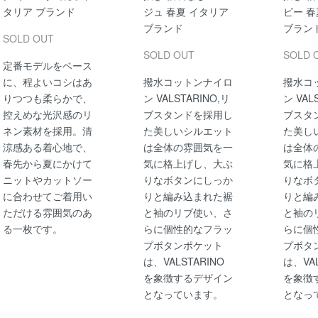
タリア ブランド
ジュ 春夏 イタリア
ビー 春
ブランド
ブラン
SOLD OUT
SOLD OUT
SOLD 
定番モデルをベース
に、程よいコシはあ
撥水コットンナイロ
撥水コ
りつつも柔らかで、
ン VALSTARINO,リ
ン VAL
控えめな光沢感のリ
ブスタンドを採用し
ブスタ
ネン素材を採用。清
た美しいシルエット
た美し
涼感ある着心地で、
は全体の雰囲気を一
は全体
春先から夏にかけて
気に格上げし、大ぶ
気に格
ニットやカットソー
りなボタンにしっか
りなボ
に合わせてご着用い
りと編み込まれた裾
りと編
ただける雰囲気のあ
と袖のリブ使い、さ
と袖の
る一枚です。
らに個性的なフラッ
らに個
プボタンポケット
プボタ
は、VALSTARINO
は、VAL
を象徴するデザイン
を象徴
となっています。
となっ