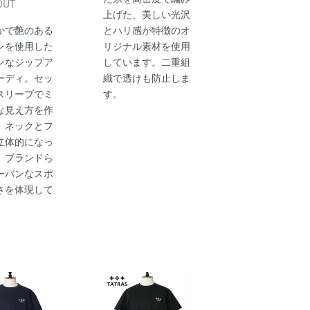
OUT
上げた、美しい光沢
かで艶のある
とハリ感が特徴のオ
ンを使用した
リジナル素材を使用
ンなジップア
しています。二重組
ーディ。セッ
織で透けも防止しま
スリーブでミ
す。
な見え方を作
、ネックとフ
立体的になっ
、ブランドら
ーバンなスポ
さを体現して
。