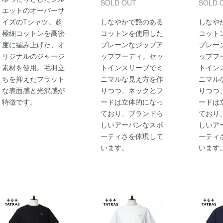
SOLD OUT
SOLD 
エットのオーバーサ
イズのTシャツ。超
しなやかで艶のある
しなや
極細コットンを高密
コットンを使用した
コット
度に編み上げた、オ
プレーンなジップア
プレー
リジナルのジャージ
ップフーディ。セッ
ップフ
素材を使用。毛羽立
トインスリーブでミ
トイン
ちを抑えたフラット
ニマルな見え方を作
ニマル
な表面感と光沢感が
りつつ、ネックとフ
りつつ
特徴です。
ードは立体的になっ
ードは
ており、ブランドら
ており
しいアーバンなスポ
しいア
ーティさを体現して
ーティ
います。
います