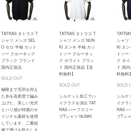
TATRAS タトラス T
TATRAS タトラス T
TATRA
シャツ メンズ SEL
シャツ メンズ NUN
シャツ 
O セロ 半袖 カット
KI ヌンキ 半袖 カッ
KI ヌ
ソー クルーネック
トソー クルーネッ
トソー
ブラック ブランド
ク ホワイト ブラン
ク ネイ
国内正規品
ド 国内正規品【送
ド 国
料無料】
料無料
SOLD OUT
SOLD OUT
SOLD 
極限まで毛羽を抑え
た糸を高密度で編み
シルケット加工でハ
シルケ
上げた、美しい光沢
イクラスを演出 TAT
イクラス
とハリ感が特徴のオ
RAS ハーフスリー
RAS 
リジナル素材を使用
ブTシャツ NUNKI
ブTシャ
しています。二重組
織で透けも防止しま