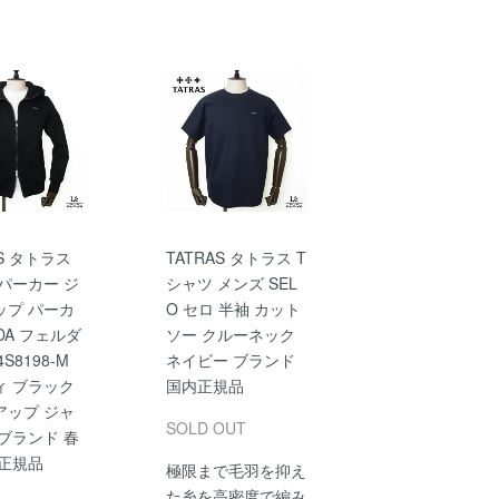
AS タトラス
TATRAS タトラス T
パーカー ジ
シャツ メンズ SEL
ップ パーカ
O セロ 半袖 カット
LDA フェルダ
ソー クルーネック
4S8198-M
ネイビー ブランド
ィ ブラック
国内正規品
アップ ジャ
SOLD OUT
ブランド 春
内正規品
極限まで毛羽を抑え
た糸を高密度で編み