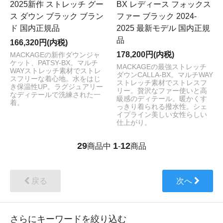
2025新作 ストレッチ グー
BX レディース フォックス
ス ダウン ブラック ブラン
ファー ブラック 2024-
ド 国内正規品
2025 最新モデル 国内正規
品
166,320円(内税)
178,200円(内税)
MACKAGEの新作ダウンジャ
ケット、PATSY-BX。マルチ
MACKAGEの最強ストレッチ
WAYストレッチ素材でストレ
ダウンCALLA-BX。マルチWAY
スフリーな着心地。水をはじ
ストレッチ素材でストレスフ
き保温性UP。ラグジュアリー
リー。贅沢なファー使いと高
なディテールで洗練された一
級感のディテール。暖かくす
着。
っきり着られる撥水性。シェ
イプライン美しい女性らしい
仕上がり。
29
1
12
商品中
-
商品
戻る
次へ
さらにキーワードを絞り込む