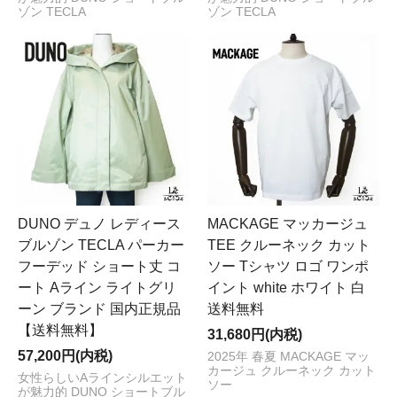
ゾン TECLA
ゾン TECLA
DUNO デュノ レディース
MACKAGE マッカージュ
ブルゾン TECLA パーカー
TEE クルーネック カット
フーデッド ショート丈 コ
ソー Tシャツ ロゴ ワンポ
ート Aライン ライトグリ
イント white ホワイト 白
ーン ブランド 国内正規品
送料無料
【送料無料】
31,680円(内税)
57,200円(内税)
2025年 春夏 MACKAGE マッ
カージュ クルーネック カット
女性らしいAラインシルエット
ソー
が魅力的 DUNO ショートブル