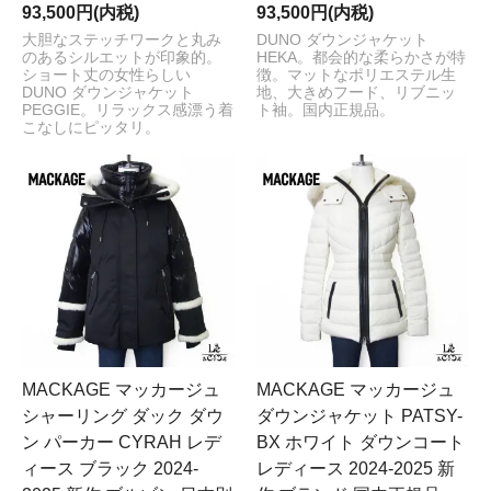
93,500円(内税)
93,500円(内税)
大胆なステッチワークと丸み
DUNO ダウンジャケット
のあるシルエットが印象的。
HEKA。都会的な柔らかさが特
ショート丈の女性らしい
徴。マットなポリエステル生
DUNO ダウンジャケット
地、大きめフード、リブニッ
PEGGIE。リラックス感漂う着
ト袖。国内正規品。
こなしにピッタリ。
MACKAGE マッカージュ
MACKAGE マッカージュ
シャーリング ダック ダウ
ダウンジャケット PATSY-
ン パーカー CYRAH レデ
BX ホワイト ダウンコート
ィース ブラック 2024-
レディース 2024-2025 新