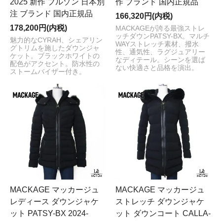
2025 新作 ブルゾン 日本別
作 ブランド 国内正規品
注 ブランド 国内正規品
166,320円(内税)
178,200円(内税)
MACKAGEが誇る最強ストレ
ッチダウンPATSY-BX。マルチ
魅力的なCYRAH、シェアリン
WAYストレッチ素材、撥水
グトリムを施したダウンジャ
性、通気性、ラグジュアリー
ケット。ブラックホワイトの
なディテール。シーンを選ば
配色がアクセント。防水性の
ない快適さと品格を演出。
ストームバイザー付き。
MACKAGE マッカージュ
MACKAGE マッカージュ
レディース ダウンジャケ
ストレッチ ダウンジャケ
ット PATSY-BX 2024-
ット ダウンコート CALLA-