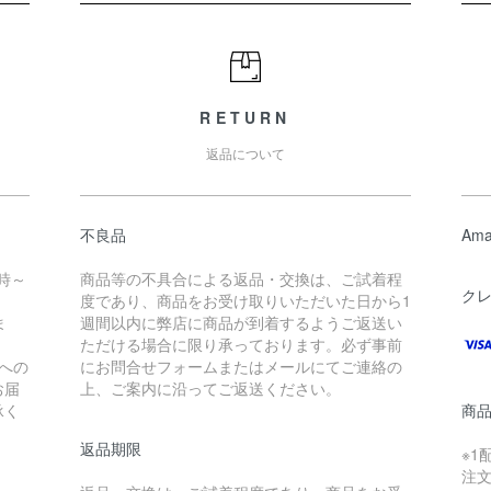
RETURN
返品について
不良品
Ama
時～
商品等の不具合による返品・交換は、ご試着程
ク
度であり、商品をお受け取りいただいた日から1
ま
週間以内に弊店に商品が到着するようご返送い
ただける場合に限り承っております。必ず事前
への
にお問合せフォームまたはメールにてご連絡の
お届
上、ご案内に沿ってご返送ください。
承く
商
返品期限
※1
注