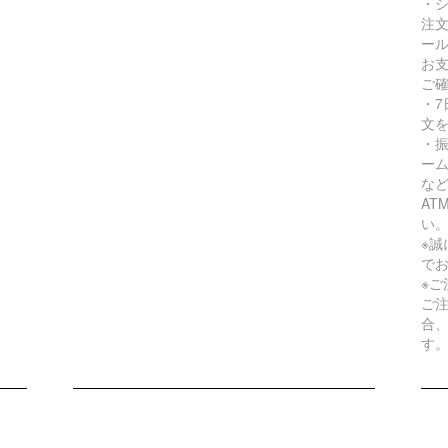
・
注
ー
お
ご
・
文
・
ー
な
A
い
※
で
※
ご
合
す