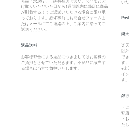
返品・交換は、ご試着程度であり、商品をお受
い
け取りいただいた日から1週間以内に弊店に商品
が到着するようご返送いただける場合に限り承
っております。必ず事前にお問合せフォームま
Pay
たはメールにてご連絡の上、ご案内に沿ってご
返送ください。
楽
返品送料
楽
以
お客様都合による返品につきましてはお客様の
で
ご負担とさせていただきます。不良品に該当す
す
る場合は当方で負担いたします。
※
イ
す
銀
・
弊
・
た