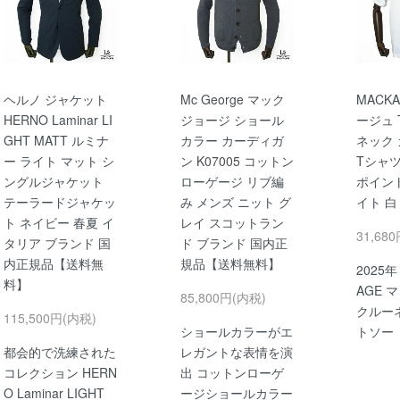
ヘルノ ジャケット
Mc George マック
MACK
HERNO Laminar LI
ジョージ ショール
ージュ 
GHT MATT ルミナ
カラー カーディガ
ネック
ー ライト マット シ
ン K07005 コットン
Tシャツ
ングルジャケット
ローゲージ リブ編
ポイント 
テーラードジャケッ
み メンズ ニット グ
イト 白
ト ネイビー 春夏 イ
レイ スコットラン
31,68
タリア ブランド 国
ド ブランド 国内正
内正規品【送料無
規品【送料無料】
2025年
料】
AGE 
85,800円(内税)
クルー
115,500円(内税)
ショールカラーがエ
トソー
都会的で洗練された
レガントな表情を演
コレクション HERN
出 コットンローゲ
O Laminar LIGHT
ージショールカラー