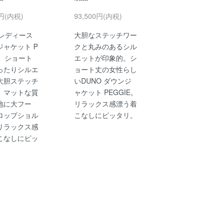
0円(内税)
93,500円(内税)
 レディース
大胆なステッチワー
ジャケット P
クと丸みのあるシル
E。ショート
エットが印象的。シ
ったりシルエ
ョート丈の女性らし
大胆ステッチ
いDUNO ダウンジ
。マットな質
ャケット PEGGIE。
地に大フー
リラックス感漂う着
ロップショル
こなしにピッタリ。
リラックス感
こなしにピッ