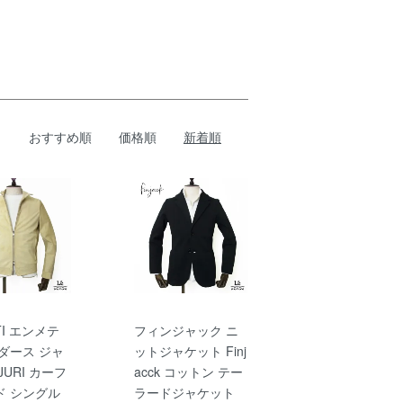
おすすめ順
価格順
新着順
TI エンメテ
フィンジャック ニ
ダース ジャ
ットジャケット Finj
JURI カーフ
acck コットン テー
ド シングル
ラードジャケット