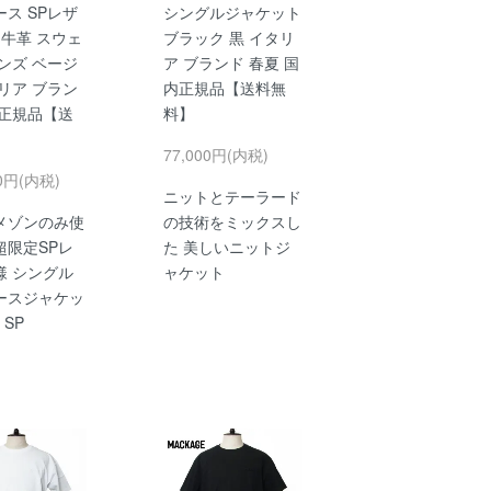
ス SPレザ
シングルジャケット
 牛革 スウェ
ブラック 黒 イタリ
ンズ ベージ
ア ブランド 春夏 国
リア ブラン
内正規品【送料無
内正規品【送
料】
】
77,000円(内税)
00円(内税)
ニットとテーラード
メゾンのみ使
の技術をミックスし
超限定SPレ
た 美しいニットジ
様 シングル
ャケット
ースジャケッ
 SP