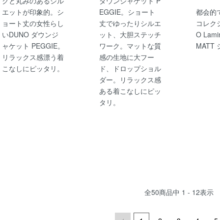
クと丸みのあるシル
ダウンジャケット P
エットが印象的。シ
EGGIE。ショート
都会的
ョート丈の女性らし
丈でゆったりシルエ
コレクシ
いDUNO ダウンジ
ット、大胆ステッチ
O Lami
ャケット PEGGIE。
ワーク。マットな質
MATT
リラックス感漂う着
感の生地に大フー
こなしにピッタリ。
ド、ドロップショル
ダー。リラックス感
ある着こなしにピッ
タリ。
全
50
商品中
1 - 12
表示