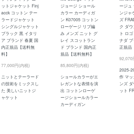
ットジャケット Finj
ジョージ ショール
ージュ
acck コットン テー
カラー カーディガ
ンジャ
ラードジャケット
ン K07005 コットン
ズ FRA
シングルジャケット
ローゲージ リブ編
ク ダ
ブラック 黒 イタリ
み メンズ ニット グ
ト ロゴ
ア ブランド 春夏 国
レイ スコットラン
ナダ ブ
内正規品【送料無
ド ブランド 国内正
正規品
料】
規品【送料無料】
92,07
77,000円(内税)
85,800円(内税)
2025-
ニットとテーラード
ショールカラーがエ
作 マッ
の技術をミックスし
レガントな表情を演
ンズ 
た 美しいニットジ
出 コットンローゲ
ット FR
ャケット
ージショールカラー
カーディガン