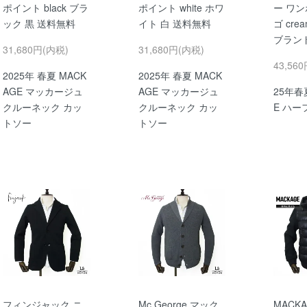
ポイント black ブラ
ポイント white ホワ
ー ワン
ック 黒 送料無料
イト 白 送料無料
ゴ cr
ブラン
31,680円(内税)
31,680円(内税)
43,56
2025年 春夏 MACK
2025年 春夏 MACK
AGE マッカージュ
AGE マッカージュ
25年春
クルーネック カッ
クルーネック カッ
E ハー
トソー
トソー
フィンジャック ニ
Mc George マック
MACK