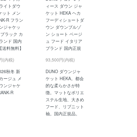
 ライトダウ
ィース ダウン ジャ
ケット メン
ケット HEKA ヘカ
NK-R フラン
フーディショートダ
ウンジャケッ
ウン ダウンブルゾ
 ブラック カ
ン ショート ベージ
ランド 国内
ュ フード イタリア
【送料無料】
ブランド 国内正規
0円(内税)
93,500円(内税)
2026秋冬 新
DUNO ダウンジャ
カージュ メ
ケット HEKA。都会
ダウンジャケ
的な柔らかさが特
ANK-R
徴。マットなポリエ
ステル生地、大きめ
フード、リブニット
袖。国内正規品。