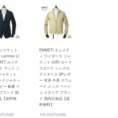
 ジャケット
EMMETI エンメテ
Laminar LI
ィ ライダース ジャ
MATT ルミナ
ケット JURI カーフ
ト マット シ
スエード シングル
ジャケット
ライダース SPレザ
ードジャケッ
ー 本革 牛革 スウェ
ビー 春夏 イ
ード メンズ ベージ
ブランド 国
ュ イタリア ブラン
品【送料無
ド 国内正規品【送
料無料】
00円(内税)
165,000円(内税)