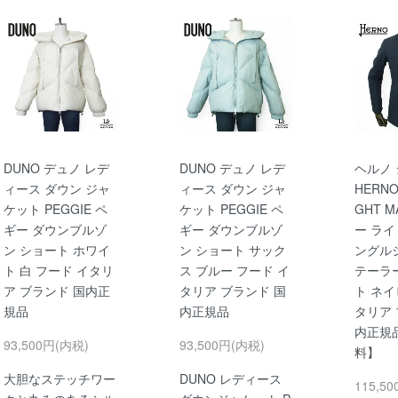
DUNO デュノ レデ
DUNO デュノ レデ
ヘルノ
ィース ダウン ジャ
ィース ダウン ジャ
HERNO 
ケット PEGGIE ペ
ケット PEGGIE ペ
GHT 
ギー ダウンブルゾ
ギー ダウンブルゾ
ー ライ
ン ショート ホワイ
ン ショート サック
ングル
ト 白 フード イタリ
ス ブルー フード イ
テーラ
ア ブランド 国内正
タリア ブランド 国
ト ネイ
規品
内正規品
タリア 
内正規
93,500円(内税)
93,500円(内税)
料】
大胆なステッチワー
DUNO レディース
115,5