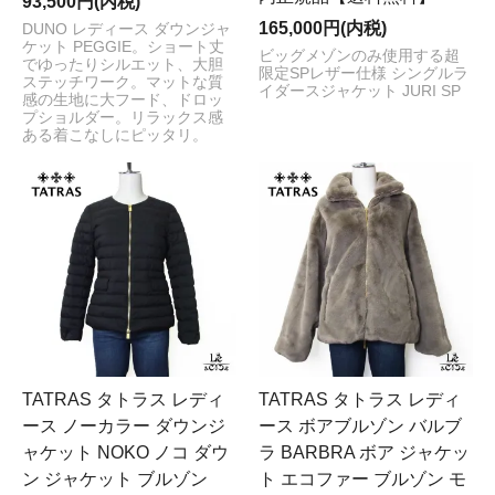
93,500円(内税)
165,000円(内税)
DUNO レディース ダウンジャ
ケット PEGGIE。ショート丈
ビッグメゾンのみ使用する超
でゆったりシルエット、大胆
限定SPレザー仕様 シングルラ
ステッチワーク。マットな質
イダースジャケット JURI SP
感の生地に大フード、ドロッ
プショルダー。リラックス感
ある着こなしにピッタリ。
TATRAS タトラス レディ
TATRAS タトラス レディ
ース ノーカラー ダウンジ
ース ボアブルゾン バルブ
ャケット NOKO ノコ ダウ
ラ BARBRA ボア ジャケッ
ン ジャケット ブルゾン
ト エコファー ブルゾン モ