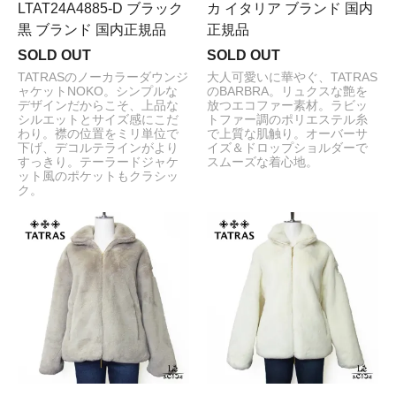
LTAT24A4885-D ブラック
カ イタリア ブランド 国内
黒 ブランド 国内正規品
正規品
SOLD OUT
SOLD OUT
TATRASのノーカラーダウンジ
大人可愛いに華やぐ、TATRAS
ャケットNOKO。シンプルな
のBARBRA。リュクスな艶を
デザインだからこそ、上品な
放つエコファー素材。ラビッ
シルエットとサイズ感にこだ
トファー調のポリエステル糸
わり。襟の位置をミリ単位で
で上質な肌触り。オーバーサ
下げ、デコルテラインがより
イズ＆ドロップショルダーで
すっきり。テーラードジャケ
スムーズな着心地。
ット風のポケットもクラシッ
ク。