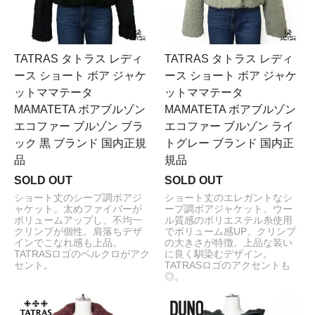
TATRAS タトラス レディ
TATRAS タトラス レディ
ース ショート ボア ジャケ
ース ショート ボア ジャケ
ットママテータ
ットママテータ
MAMATETA ボアブルゾン
MAMATETA ボアブルゾン
エコファー ブルゾン ブラ
エコファー ブルゾン ライ
ック 黒 ブランド 国内正規
トグレー ブランド 国内正
品
規品
SOLD OUT
SOLD OUT
ショート丈のシープ調ボアジ
ショート丈のエレガントなシ
ャケット。太めファイバーが
ープ調ボアジャケット。ウー
ボリュームアップし、不均一
ル質感のポリエステル糸使用
クリンプが個性。肩落ちデザ
でボリューム感UP。クリンプ
インでこなれ感も上品。
の大きさが特徴。上品な装い
TATRASロゴのベルクロがアク
に良く馴染むデザイン。
セント。
TATRASロゴのアクセントも
◎。