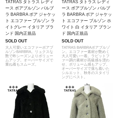
TATRAS タトラス レディ
TATRAS タトラス レディ
ース ボアブルゾン バルブ
ース ボアブルゾン バルブ
ラ BARBRA ボア ジャケッ
ラ BARBRA ボア ジャケッ
ト エコファー ブルゾン ラ
ト エコファー ブルゾン ホ
イトグレー イタリア ブラ
ワイト 白 イタリア ブラン
ンド 国内正規品
ド 国内正規品
SOLD OUT
SOLD OUT
大人可愛いエコファーボアブ
TATRAS BARBRAボアブルゾ
ルゾンBARBRA。リュクスな
ン。エコファー素材が艶めく
艶で昨シーズンよりボリュー
大人可愛い一着。ラビットフ
ムアップ。オーバーサイズで
ァー調の素材が高級感を漂わ
重ね着もスムーズ。
せ、ボリューム感もアップ。
オーバーサイズで落ち着いた
シルエット、秋冬のスタイリ
ングにベスト。