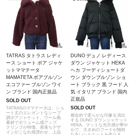
TATRAS タトラス レディ
DUNO デュノ レディース
ース ショート ボア ジャケ
ダウン ジャケット HEKA
ットママテータ
ヘカ フーディショートダ
MAMATETA ボアブルゾン
ウン ダウンブルゾン ショ
エコファー ブルゾン ワイ
ート ブラック 黒 フード 人
ン ブランド 国内正規品
気 イタリア ブランド 国内
正規品
SOLD OUT
SOLD OUT
TATRASのママテータは、ショ
ート丈のエレガントなシープ
都会的で柔らかな印象を演出
調ボアジャケット。ウール風
する DUNO ダウンジャケット
素材でボリューム感アップ、
HEKA。マットな光沢感が華や
クリンプが特徴。肩落ちデザ
かで、大きめのフードが独特
インがこなれ感漂わせ、上品
な丸いシルエットを作りま