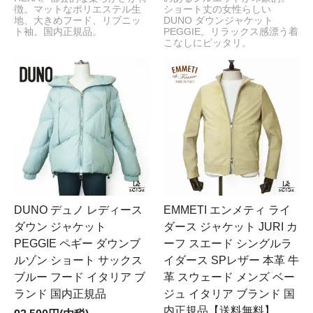
徴。マットなポリエステル生
ショート丈の女性らしい
地、大きめフード、リブニッ
DUNO ダウンジャケット
ト袖。国内正規品。
PEGGIE。リラックス感漂う着
こなしにピッタリ。
DUNO デュノ レディース
EMMETI エンメティ ライ
ダウン ジャケット
ダース ジャケット JURI カ
PEGGIE ペギー ダウンブ
ーフ スエード シングルラ
ルゾン ショート サックス
イダース SPレザー 本革 牛
ブルー フード イタリア ブ
革 スウェード メンズ ベー
ランド 国内正規品
ジュ イタリア ブランド 国
内正規品【送料無料】