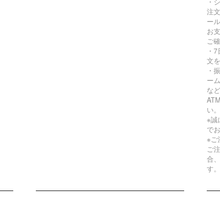
・
注
ー
お
ご
・
文
・
ー
な
A
い
※
で
※
ご
合
す