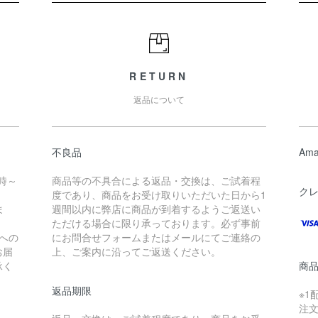
RETURN
返品について
不良品
Ama
時～
商品等の不具合による返品・交換は、ご試着程
ク
度であり、商品をお受け取りいただいた日から1
ま
週間以内に弊店に商品が到着するようご返送い
ただける場合に限り承っております。必ず事前
への
にお問合せフォームまたはメールにてご連絡の
お届
上、ご案内に沿ってご返送ください。
承く
商
返品期限
※1
注