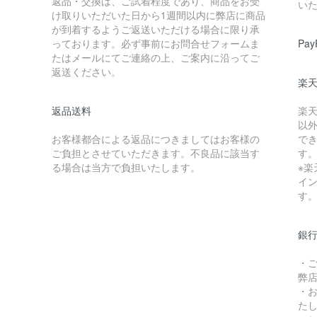
返品・交換は、ご試着程度であり、商品をお受
い
け取りいただいた日から1週間以内に弊店に商品
が到着するようご返送いただける場合に限り承
っております。必ず事前にお問合せフォームま
Pay
たはメールにてご連絡の上、ご案内に沿ってご
返送ください。
楽
返品送料
楽
以
お客様都合による返品につきましてはお客様の
で
ご負担とさせていただきます。不良品に該当す
す
る場合は当方で負担いたします。
※
イ
す
銀
・
弊
・
た